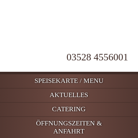
03528 4556001
Navigation
SPEISEKARTE / MENU
überspringen
AKTUELLES
CATERING
ÖFFNUNGSZEITEN &
ANFAHRT